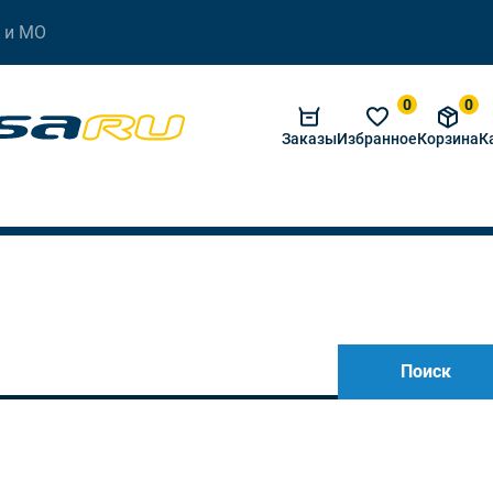
 и МО
0
0
Заказы
Избранное
Корзина
К
Поиск